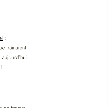
el
:
e traînaient
 aujourd’hui.
!
e de travers