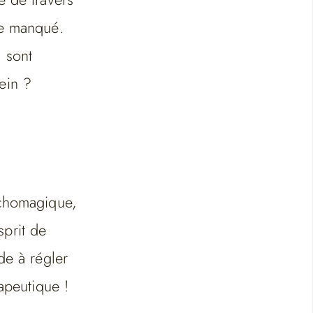
te manqué.
 sont
ein ?
ychomagique,
prit de
de à régler
apeutique !