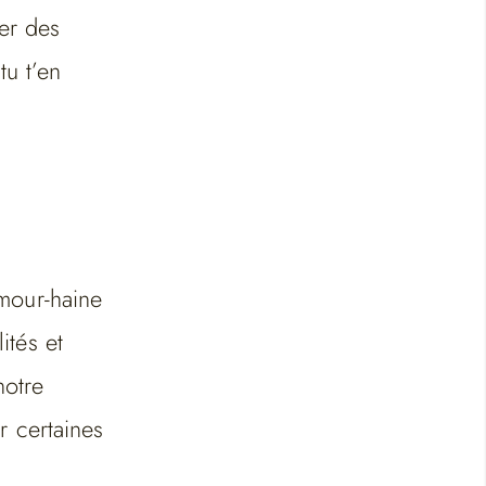
her des
tu t’en
mour-haine
ités et
notre
 certaines