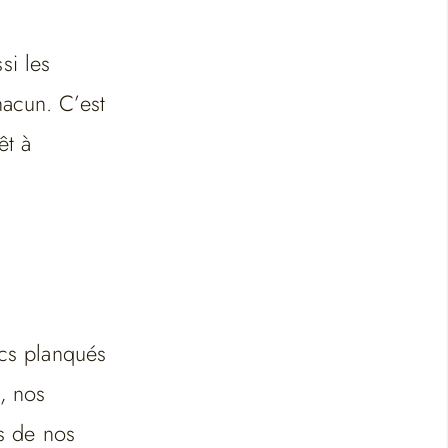
si les
hacun. C’est
êt à
ucs planqués
, nos
ls de nos