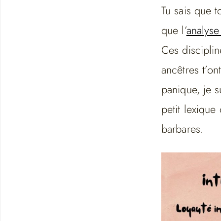
Tu sais que to
que l’
analyse
Ces discipli
ancêtres t’on
panique, je s
petit lexique
barbares.