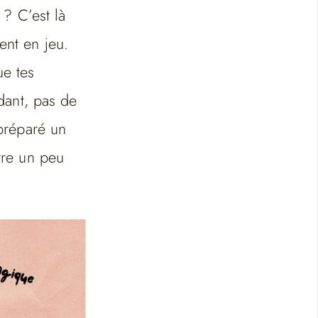
 ? C’est là
ent en jeu.
ue tes
idant, pas de
 préparé un
ître un peu