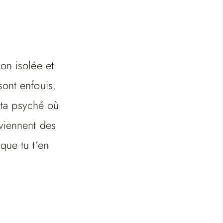
on isolée et
sont enfouis.
s ta psyché où
eviennent des
que tu t’en