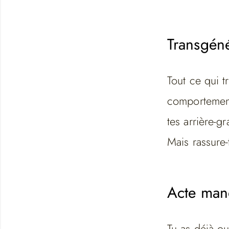
Transgéné
Tout ce qui t
comportement
tes arrière-g
Mais rassure-t
Acte ma
Tu as déjà ou