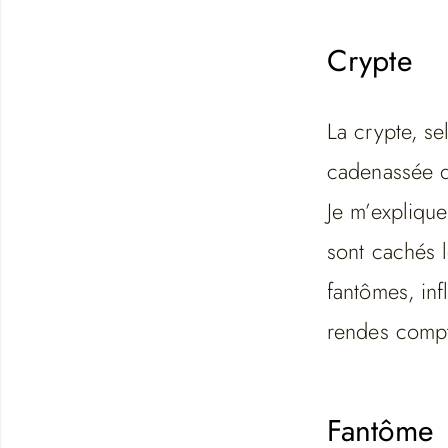
Crypte
La crypte, se
cadenassée d
Je m’explique
sont cachés 
fantômes, inf
rendes compt
Fantôme