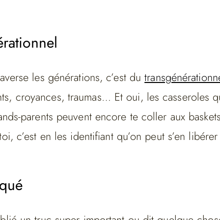
rationnel
raverse les générations, c’est du
transgénérationn
s, croyances, traumas… Et oui, les casseroles qu
rands-parents peuvent encore te coller aux baskets
oi, c’est en les identifiant qu’on peut s’en libérer 
nqué
blié un truc super important ou dit quelque chos